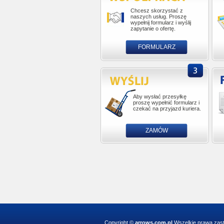
Chcesz skorzystać z
naszych usług. Proszę
wypełnij formularz i wyślij
zapytanie o ofertę.
FORMULARZ
Aby wysłać przesyłkę
proszę wypełnić formularz i
czekać na przyjazd kuriera.
ZAMÓW
Copyright ©
arrows.com.pl
Wszelkie prawa zas