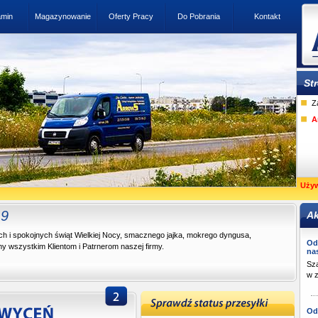
amin
Magazynowanie
Oferty Pracy
Do Pobrania
Kontakt
Str
Z
A
Uży
19
Ak
h i spokojnych świąt Wielkiej Nocy, smacznego jajka, mokrego dyngusa,
Od
 wszystkim Klientom i Patrnerom naszej firmy.
na
Sza
w z
Od