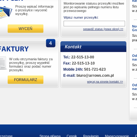
na
Monitorowanie statusu przesyłki możliwe
Sza
Proszę wpisać informacje
jest po wpisaniu pełnego numeru listu
o przesyłce i wycenić
przewozowego
w z
wysyłkę.
Wpisz numer przesyłki:
No
WYCEŃ
Gr
Sz
pra
Od
Tel.:
22-515-13-00
W celu otrzymania faktury za
na
przesyłkę, proszę wypełnić
Fax:
22-515-13-10
Sza
formularz oraz podać numer
Mobile 24h:
501-721-623
w z
przesyłki.
E-mail:
biuro@arrows.com.pl
FORMULARZ
więcej na stronie kontakt >>
Od
na
Sza
w z
trzeżone
Strona glówna
Cennik
Regulamin
Magazynowanie
O