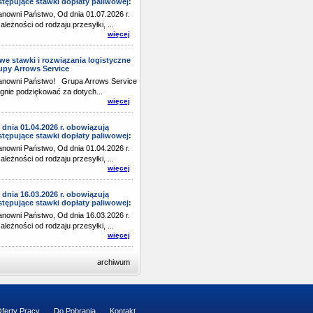
stępujące stawki dopłaty paliwowej:
nowni Państwo, Od dnia 01.07.2026 r.
ależności od rodzaju przesyłki, ...
więcej
we stawki i rozwiązania logistyczne
upy Arrows Service
anowni Państwo! Grupa Arrows Service
gnie podziękować za dotych...
więcej
 dnia 01.04.2026 r. obowiązują
stępujące stawki dopłaty paliwowej:
nowni Państwo, Od dnia 01.04.2026 r.
ależności od rodzaju przesyłki, ...
więcej
 dnia 16.03.2026 r. obowiązują
stępujące stawki dopłaty paliwowej:
nowni Państwo, Od dnia 16.03.2026 r.
ależności od rodzaju przesyłki, ...
więcej
archiwum
ferty Pracy
Do Pobrania
Kontakt