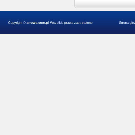
Copyright ©
arrows.com.pl
Wszelkie prawa zastrzeżone
Strona gl