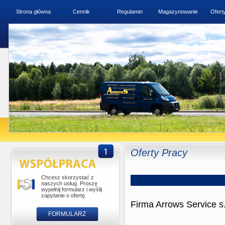
Strona główna
Cennik
Regulamin
Magazynowanie
Ofert
Oferty Pracy
Chcesz skorzystać z
naszych usług. Proszę
wypełnij formularz i wyślij
zapytanie o ofertę.
Firma Arrows Service s
FORMULARZ