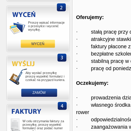
Oferujemy:
Proszę wpisać informacje
o przesyłce i wycenić
wysyłkę.
· stałą pracę przy do
· atrakcyjne stawki
WYCEŃ
· faktury płacone z
· bezpłatne szkolen
· stabilną pracę w dyn
· pracę od poniedzia
Aby wysłać przesyłkę
proszę wypełnić formularz i
czekać na przyjazd kuriera.
Oczekujemy:
ZAMÓW
· prowadzenia działaln
· własnego środka tra
rower
· odpowiedzialności 
W celu otrzymania faktury za
przesyłkę, proszę wypełnić
· zaangażowania w 
formularz oraz podać numer