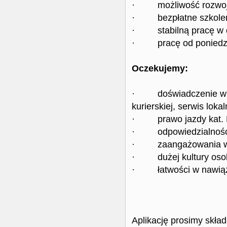
· możliwość rozwoj
· bezpłatne szkolen
· stabilną pracę w dyn
· pracę od poniedzia
Oczekujemy:
· doświadczenie w pr
kurierskiej, serwis lokal
· prawo jazdy kat.
· odpowiedzialności 
· zaangażowania w 
· dużej kultury osob
· łatwości w nawiąz
Aplikację prosimy skła