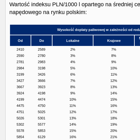
Wartość indeksu PLN/1000 l opartego na średniej cen
napędowego na rynku polskim:
Wysokość dopłaty paliwowej w zależności od rodz
Od
Do
Lokalne
Krajowe
2410
2589
2%
7%
2590
2780
3%
8%
2781
2983
4%
9%
2984
3198
5%
10%
3199
3426
6%
11%
3427
3666
7%
12%
3667
3923
8%
13%
3924
4198
9%
14%
4199
4474
10%
15%
4475
4750
11%
16%
4751
5025
12%
17%
5026
5301
13%
18%
5302
5577
14%
19%
5578
5853
15%
20%
5854
6129
16%
21%