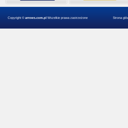
Copyright ©
arrows.com.pl
Wszelkie prawa zastrzeżone
Strona gl