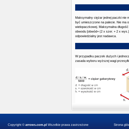
Maksymalny ciężar jednej paczki nie
być umieszczone na palecie. Nie ma og
wielopaczkowej. Maksymalna długość 
obwodu [obwód= (2 x szer. + 2 x wys.
odpowiedzialny jest nadawca.
W przypadku paczek dużych i jednocze
zasada wyboru wyższej wagi przesyłki
Copyright ©
arrows.com.pl
Wszelkie prawa zastrzeżone
Strona gl