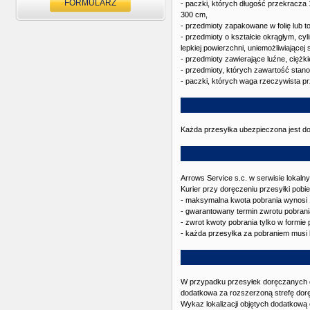
FORMULARZ
- paczki, których długość przekracz
300 cm,
- przedmioty zapakowane w folię lub 
- przedmioty o kształcie okrągłym, cy
lepkiej powierzchni, uniemożliwiającej 
- przedmioty zawierające luźne, ciężki
- przedmioty, których zawartość stano
- paczki, których waga rzeczywista p
Każda przesyłka ubezpieczona jest do
Arrows Service s.c. w serwisie lokal
Kurier przy doręczeniu przesyłki pob
- maksymalna kwota pobrania wynosi 1
- gwarantowany termin zwrotu pobrani
- zwrot kwoty pobrania tylko w formie
- każda przesyłka za pobraniem musi
W przypadku przesyłek doręczanych d
dodatkowa za rozszerzoną strefę dor
Wykaz lokalizacji objętych dodatkową 