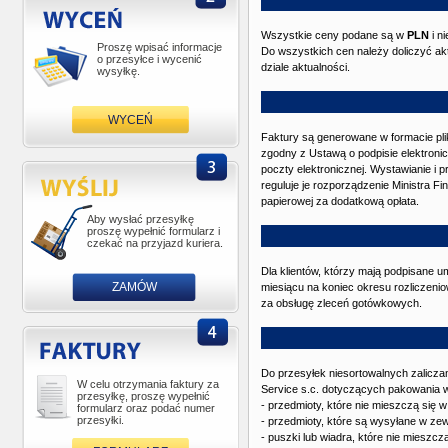
Wszystkie ceny podane są w
PLN
i n
Proszę wpisać informacje
Do wszystkich cen należy doliczyć akt
o przesyłce i wycenić
dziale aktualności.
wysyłkę.
WYCEŃ
Faktury są generowane w formacie pl
zgodny z Ustawą o podpisie elektroni
poczty elektronicznej. Wystawianie i 
reguluje je rozporządzenie Ministra Fi
papierowej za dodatkową opłata.
Aby wysłać przesyłkę
proszę wypełnić formularz i
czekać na przyjazd kuriera.
Dla klientów, którzy mają podpisane 
ZAMÓW
miesiącu na koniec okresu rozliczeni
za obsługę zleceń gotówkowych.
Do przesyłek niesortowalnych zalicza
W celu otrzymania faktury za
Service s.c. dotyczących pakowania w
przesyłkę, proszę wypełnić
- przedmioty, które nie mieszczą się
formularz oraz podać numer
przesyłki.
- przedmioty, które są wysyłane w ze
- puszki lub wiadra, które nie mieszc