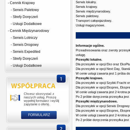
Serwis lokalny.
- Cennik Krajowy
Serwis krajowy.
- Serwis Paletowy
Serwis międzynarodowy.
Serwis paletowy.
- Strefy Doręczeń
Transport całopojazdowy.
- Usługi Dodatkowe
Usługi magazynowe.
- Cennik Międzynarodowy
- Serwis Lotniczy
- Serwis Drogowy
Informacje ogólne.
Przeadresowania oraz zwroty przesyłe
- Serwis Expedited
usługę.
- Strefy Doręczeń
Przesyłki lokalne.
Dla przesyłek w opcji Eko oraz EkoP
- Usługi Dodatkowe
Dla przesyłek w opcji Next Day, Sta
W cenie usługi zawarta jest 1 próba d
Przesyłki krajowe.
Dla przesyłek w opcji Szybki Fracht 
Dla przesyłek w opcji Ekspres, Ekspr
W cenie usługi zawarta jest 2-krotna p
Chcesz skorzystać z
Po 2 próbie doręczenia przesyłka jes
naszych usług. Proszę
wypełnij formularz i wyślij
Przesyłki międzynarodowe.
zapytanie o ofertę.
Dla przesyłek w opcji Serwis Drogow
Dla przesyłek w opcji Ekspres, Ekspr
FORMULARZ
W cenie usługi zawarta jest 2-krotna p
Po 2 próbie doręczenia przesyłka jes